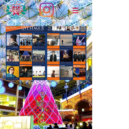
【お問い合わせ】
Mail:
kagoshima.christmas.market@gmail.com
／
TEL:
090-4345-3193
Copyright 2024 鹿児島クリスマーケット実行委員 co.,ltd. All Rights
Reserved.